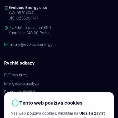
Evolucio Energy s.r.o.
IČO: 05204747
DIČ: CZ05204747
Pražského povstání 899
Kunratice, 148 00 Praha
faktury@evolucio.energy
Rychlé odkazy
FVE pro firmy
Energetická analýza
Bateriová úložiště
Dispečerské řízení
Tento web používá cookies
Projektování FVE
Náš web používá cookies. Kliknutím na
Uložit a zavřít
Nabíjecí stanice EV