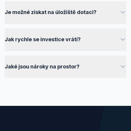
životností 6000+ cyklů, což v běžném průmyslovém
Je možné získat na úložiště dotaci?
provozu odpovídá 15-20 letům při zachování 80 %
původní kapacity.
Ano, v současné době jsou k dispozici programy z
Národního plánu obnovy nebo Modernizačního
Jak rychle se investice vrátí?
fondu, které mohou pokrýt až 50 % investičních
nákladů. S vyřízením vám pomůžeme.
Návratnost se obvykle pohybuje mezi 5 až 8 lety v
závislosti na charakteru odběru, ceně silové elektřiny
Jaké jsou nároky na prostor?
a výši získané dotace. Při využití pro peak-shaving
může být i rychlejší.
Menší systémy jsou v interiérových skříních (podobné
racku), větší úložiště se umisťují do venkovních
klimatizovaných kontejnerů, které vyžadují pouze
zpevněnou plochu.