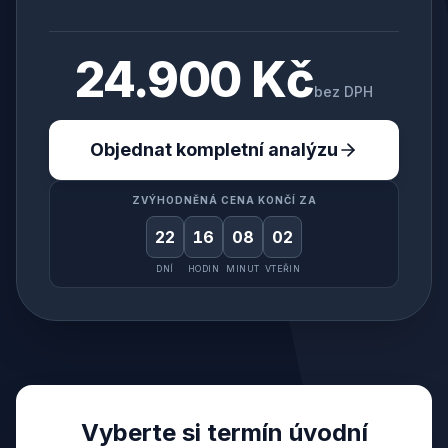
24.900 Kč
bez DPH
Objednat kompletní analýzu
ZVÝHODNĚNÁ CENA KONČÍ ZA
22
16
08
01
DNÍ
HODIN
MINUT
VTEŘIN
Vyberte si termín úvodní