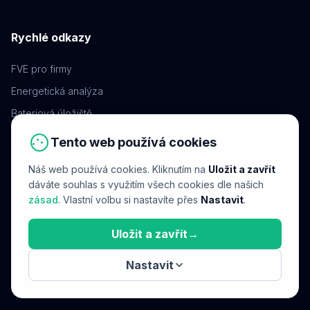
Rychlé odkazy
FVE pro firmy
Energetická analýza
Bateriová úložiště
Dispečerské řízení
Tento web používá cookies
Projektování FVE
Náš web používá cookies. Kliknutím na
Uložit a zavřít
Nabíjecí stanice EV
dáváte souhlas s využitím všech cookies dle našich
zásad
. Vlastní volbu si nastavíte přes
Nastavit
.
Kontakt
Uložit a zavřít
→
Nastavit
©
2026
Evolucio energy s.r.o.
Ochrana osobních údajů
Cookies