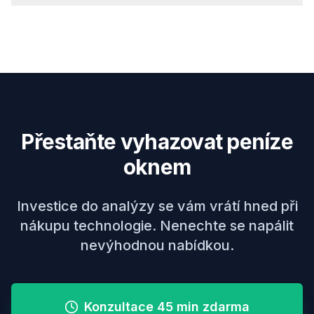
Ano, dotazník je velmi jednoduchý. Pokud si nebudete
vědět rady, náš specialista vám pomůže po telefonu.
Přestaňte vyhazovat peníze
oknem
Investice do analýzy se vám vrátí hned při
nákupu technologie. Nenechte se napálit
nevýhodnou nabídkou.
Konzultace 45 min zdarma