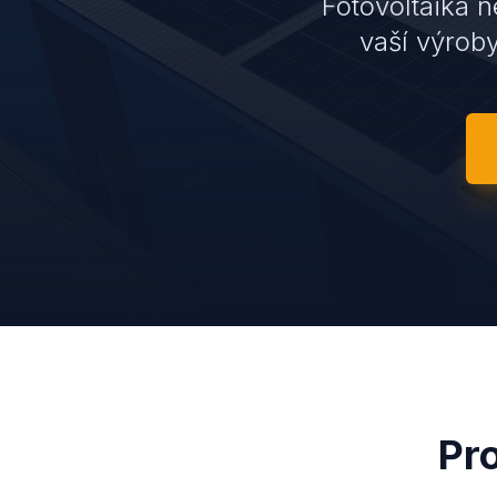
Fotovoltaika n
vaší výrob
Pr