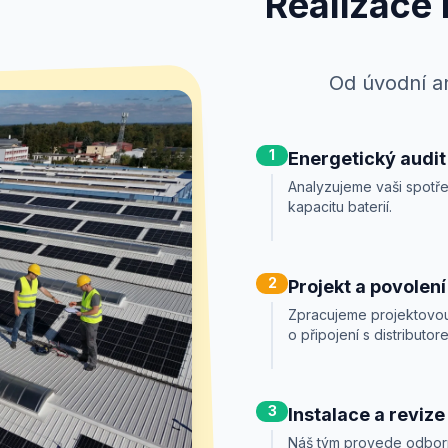
Realizace n
Od úvodní an
1
Energetický audit
Analyzujeme vaši spotře
kapacitu baterií.
2
Projekt a povolení
Zpracujeme projektovou
o připojení s distributor
3
Instalace a revize
Náš tým provede odborno