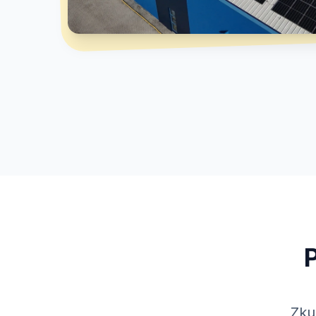
P
Zku