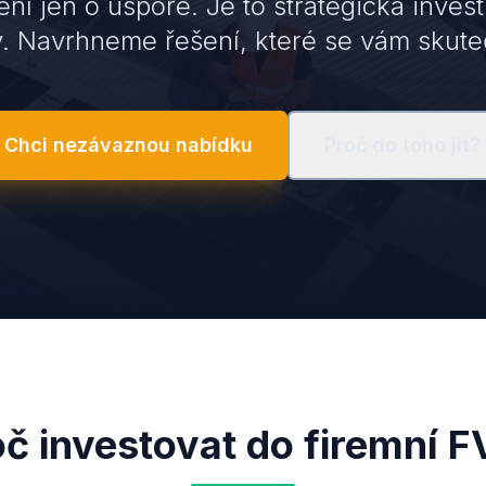
ení jen o úspoře. Je to strategická investi
y. Navrhneme řešení, které se vám skuteč
Chci nezávaznou nabídku
Proč do toho jít?
oč investovat do firemní F