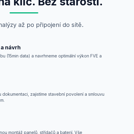
a klíč. Bez starostí.
alýzy až po připojení do sítě.
 a návrh
bu (15min data) a navrhneme optimální výkon FVE a
 dokumentaci, zajistíme stavební povolení a smlouvu
em.
u montáž panelů, střídačů a baterií. Vše