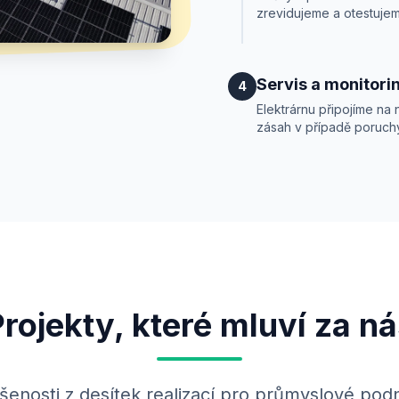
zrevidujeme a otestuje
Servis a monitori
4
Elektrárnu připojíme na
zásah v případě poruch
rojekty, které mluví za n
šenosti z desítek realizací pro průmyslové podn