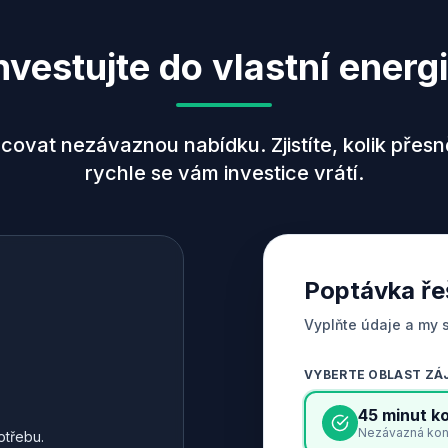
nvestujte do vlastní energ
covat nezávaznou nabídku. Zjistíte, kolik přesně
rychle se vám investice vrátí.
Poptávka ře
Vyplňte údaje a my 
VYBERTE OBLAST Z
45 minut k
Nezávazná konz
otřebu.