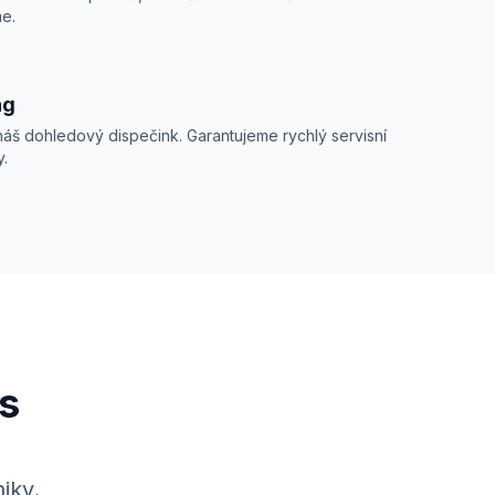
me.
ng
 náš dohledový dispečink. Garantujeme rychlý servisní
y.
ás
iky.