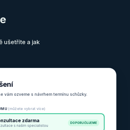
ie
 ušetříte a jak
šení
se vám ozveme s návrhem termínu schůzky.
ÁJMU
(můžete vybrat více)
onzultace zdarma
DOPORUČUJEME
ultace s naším specialistou