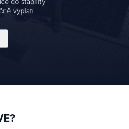
ce do stability
ně vyplatí.
VE?