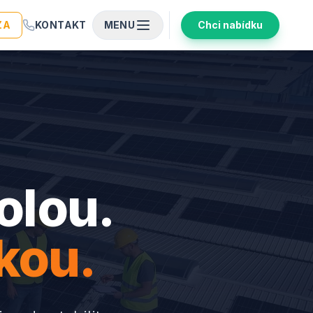
ZA
KONTAKT
MENU
Chci nabídku
olou.
kou.