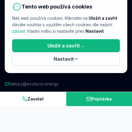
Tento web používá cookies
Reagujeme do 24 hodin
Náš web používá cookies. Kliknutím na
Uložit a zavřít
dáváte souhlas s využitím všech cookies dle našich
Fakturační údaje
zásad
. Vlastní volbu si nastavíte přes
Nastavit
.
Evolucio Energy s.r.o.
Uložit a zavřít
→
IČO: 05204747
DIČ: CZ05204747
Nastavit
Pražského povstání 899
Kunratice, 148 00 Praha
faktury@evolucio.energy
Zavolat
Poptávka
Rychlé odkazy
FVE pro firmy
Energetická analýza